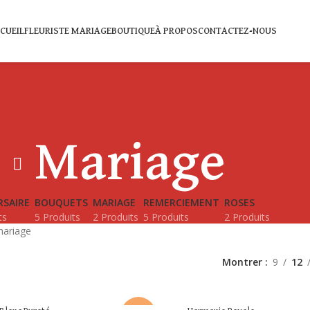
CUEIL
FLEURISTE MARIAGE
BOUTIQUE
À PROPOS
CONTACTEZ-NOUS
Mariage
RSAIRE
BOUQUETS
MARIAGE
REMERCIEMENT
ROSES
ts
5 Produits
2 Produits
5 Produits
2 Produits
mariage
Montrer
9
12