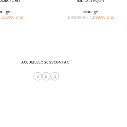
Blanc Pureté
Harmonie Royale
-4%
riage
Mariage
360.00
Dhs
1,099.00
Dhs
s
1,150.00
Dhs
ACCUEIL
BLOG
CGV
CONTACT